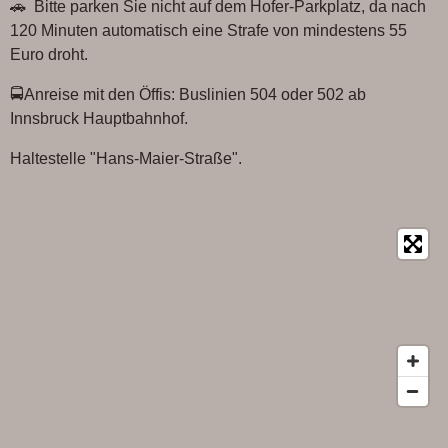
🚗 Bitte parken Sie nicht auf dem Hofer-Parkplatz, da nach
b
s
o
A
120 Minuten automatisch eine Strafe von mindestens 55
o
p
Euro droht.
k
p
🚍Anreise mit den Öffis: Buslinien 504 oder 502 ab
Innsbruck Hauptbahnhof.
Haltestelle "Hans-Maier-Straße".