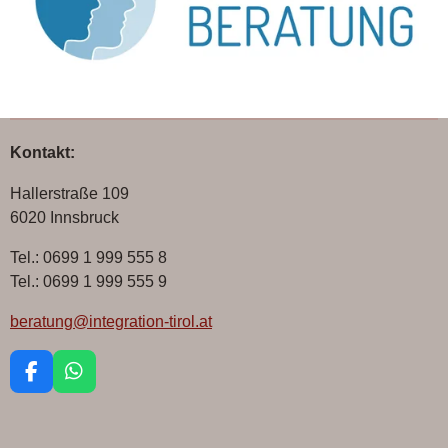
Kontakt:
Hallerstraße 109
6020 Innsbruck
Tel.: 0699 1 999 555 8
Tel.: 0699 1 999 555 9
beratung@integration-tirol.at
F
W
a
h
c
a
e
t