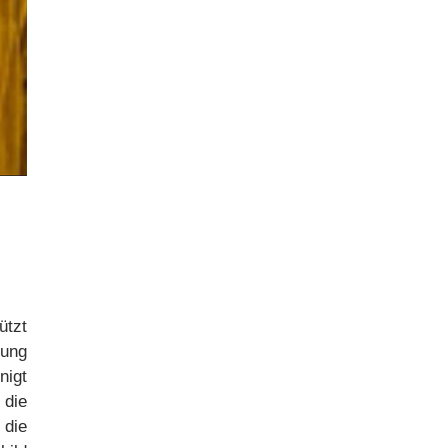
ützt
zung
nigt
die
 die