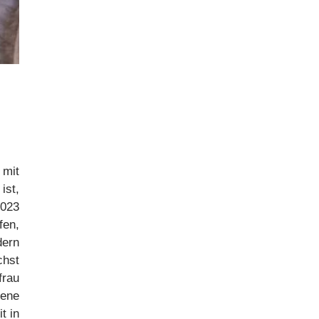
 mit
st,
2023
fen,
dern
chst
frau
fene
t in