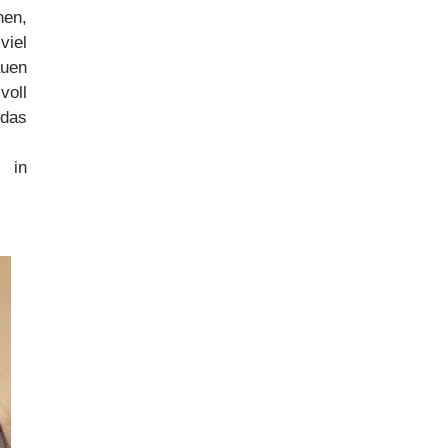
hen,
iel
auen
voll
 das
t in