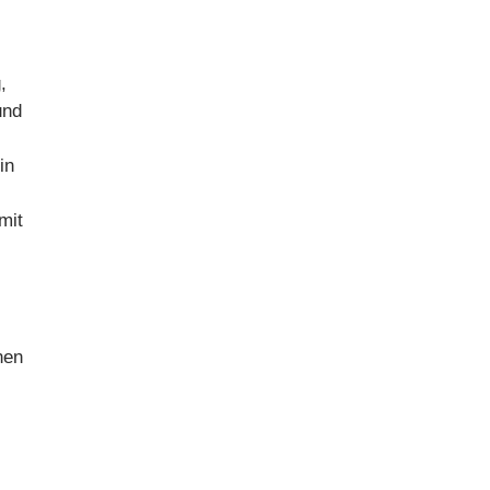
,
und
in
mit
nen