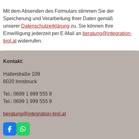
Mit dem Absenden des Formulars stimmen Sie der
Speicherung und Verarbeitung Ihrer Daten gemäß
unserer
Datenschutzerklärung
zu. Sie können Ihre
Einwilligung jederzeit per E-Mail an
beratung
@integration
-
tirol.at
widerrufen.
Kontakt:
Hallerstraße 109
6020 Innsbruck
Tel.: 0699 1 999 555 8
Tel.: 0699 1 999 555 9
beratung@integration-tirol.at
F
W
a
h