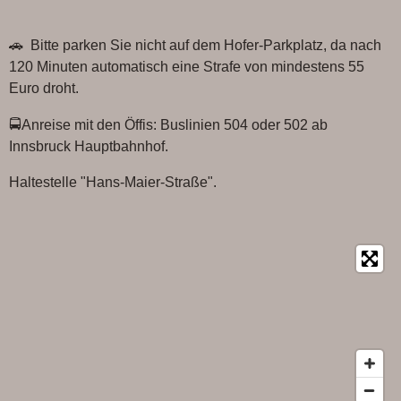
c
a
e
t
🚗 Bitte parken Sie nicht auf dem Hofer-Parkplatz, da nach
b
s
o
A
120 Minuten automatisch eine Strafe von mindestens 55
o
p
Euro droht.
k
p
🚍Anreise mit den Öffis: Buslinien 504 oder 502 ab
Innsbruck Hauptbahnhof.
Haltestelle "Hans-Maier-Straße".