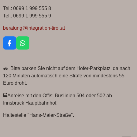
Tel.: 0699 1 999 555 8
Tel.: 0699 1 999 555 9
beratung@integration-tirol.at
F
W
a
h
c
a
e
t
🚗 Bitte parken Sie nicht auf dem Hofer-Parkplatz, da nach
b
s
o
A
120 Minuten automatisch eine Strafe von mindestens 55
o
p
Euro droht.
k
p
🚍Anreise mit den Öffis: Buslinien 504 oder 502 ab
Innsbruck Hauptbahnhof.
Haltestelle "Hans-Maier-Straße".