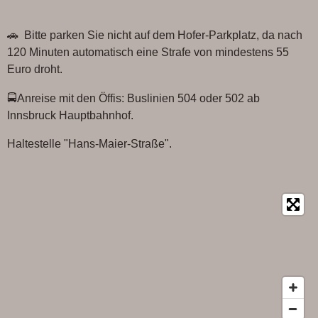
c
a
e
t
🚗 Bitte parken Sie nicht auf dem Hofer-Parkplatz, da nach
b
s
o
A
120 Minuten automatisch eine Strafe von mindestens 55
o
p
Euro droht.
k
p
🚍Anreise mit den Öffis: Buslinien 504 oder 502 ab
Innsbruck Hauptbahnhof.
Haltestelle "Hans-Maier-Straße".