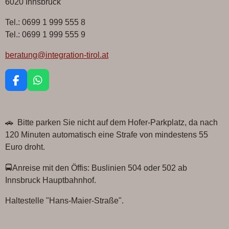
6020 Innsbruck
Tel.: 0699 1 999 555 8
Tel.: 0699 1 999 555 9
beratung@integration-tirol.at
F
W
a
h
c
a
e
t
🚗 Bitte parken Sie nicht auf dem Hofer-Parkplatz, da nach
b
s
o
A
120 Minuten automatisch eine Strafe von mindestens 55
o
p
Euro droht.
k
p
🚍Anreise mit den Öffis: Buslinien 504 oder 502 ab
Innsbruck Hauptbahnhof.
Haltestelle "Hans-Maier-Straße".