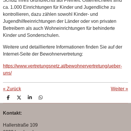
ca. 1.000 Einrichtungen für Kinder und Jugendliche zu
kontrollieren, dazu zählen sowohl Kinder- und
Jugendhilfeeinrichtungen der Länder oder von privaten
Betreibern als auch Wohneinrichtungen für behinderte
Kinder und Sonderschulen.
Weitere und detailliertere Informationen finden Sie auf der
Internet-Seite der Bewohnervertretung:
https://www.vertretungsnetz.at/bewohnervertretung/ueber-
uns/
«
Zurück
Weiter
»
T
T
T
T
e
e
e
e
i
i
i
i
Kontakt:
l
l
l
l
e
e
e
e
n
n
n
n
Hallerstraße 109