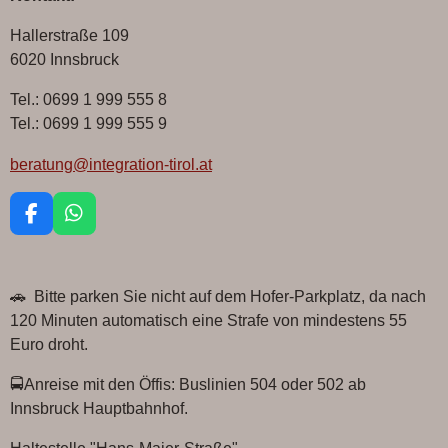
e
e
e
e
n
n
n
n
Hallerstraße 109
6020 Innsbruck
Tel.: 0699 1 999 555 8
Tel.: 0699 1 999 555 9
beratung@integration-tirol.at
F
W
a
h
c
a
e
t
🚗 Bitte parken Sie nicht auf dem Hofer-Parkplatz, da nach
b
s
o
A
120 Minuten automatisch eine Strafe von mindestens 55
o
p
Euro droht.
k
p
🚍Anreise mit den Öffis: Buslinien 504 oder 502 ab
Innsbruck Hauptbahnhof.