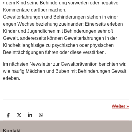
• dem Kind seine Behinderung vorwerfen oder negative
Kommentare darüber machen.
Gewalterfahrungen und Behinderungen stehen in einer
engen Wechselbeziehung zueinander: Einerseits erleben
Kinder und Jugendlichen mit Behinderungen sehr oft
Gewalt, andererseits können Gewalterfahrungen in der
Kindheit langfristige zu psychischen oder physischen
Beeinträchtigungen führen oder diese verstärken.
Im nächsten Newsletter zur Gewaltprävention berichten wir,
wie häufig Mädchen und Buben mit Behinderungen Gewalt
erleben.
Weiter
»
T
T
T
T
e
e
e
e
i
i
i
i
Kontakt:
l
l
l
l