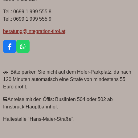
Tel.: 0699 1 999 555 8
Tel.: 0699 1 999 555 9
beratung@integration-tirol.at
F
W
a
h
c
a
e
t
🚗 Bitte parken Sie nicht auf dem Hofer-Parkplatz, da nach
b
s
o
A
120 Minuten automatisch eine Strafe von mindestens 55
o
p
Euro droht.
k
p
🚍Anreise mit den Öffis: Buslinien 504 oder 502 ab
Innsbruck Hauptbahnhof.
Haltestelle "Hans-Maier-Straße".