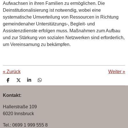
Aufwachsen in ihren Familien zu ermöglichen. Die
Deinstitutionalisierung ist notwendig, wobei eine
systematische Umverteilung von Ressourcen in Richtung
gemeindenaher Unterstützungs-, Begleit- und
Assistenzdienste erfolgen muss. Maßnahmen zum Aufbau
und zur Stärkung von sozialen Netzwerken sind erforderlich,
um Vereinsamung zu bekämpfen.
«
Zurück
Weiter
»
T
T
T
T
e
e
e
e
i
i
i
i
Kontakt:
l
l
l
l
e
e
e
e
n
n
n
n
Hallerstraße 109
6020 Innsbruck
Tel.: 0699 1 999 555 8