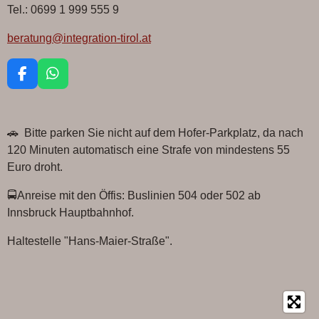
Tel.: 0699 1 999 555 9
beratung@integration-tirol.at
F
W
a
h
c
a
e
t
🚗 Bitte parken Sie nicht auf dem Hofer-Parkplatz, da nach
b
s
o
A
120 Minuten automatisch eine Strafe von mindestens 55
o
p
Euro droht.
k
p
🚍Anreise mit den Öffis: Buslinien 504 oder 502 ab
Innsbruck Hauptbahnhof.
Haltestelle "Hans-Maier-Straße".