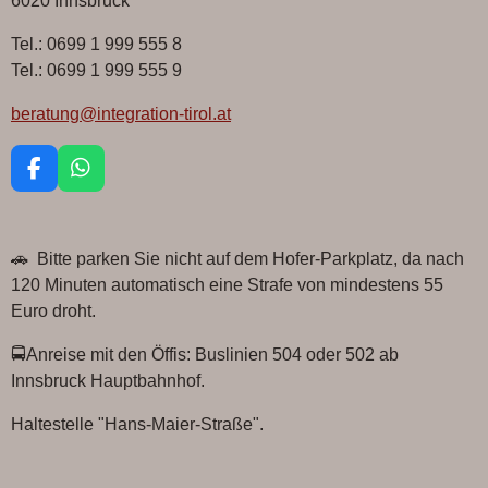
Tel.: 0699 1 999 555 8
Tel.: 0699 1 999 555 9
beratung@integration-tirol.at
F
W
a
h
c
a
e
t
🚗 Bitte parken Sie nicht auf dem Hofer-Parkplatz, da nach
b
s
o
A
120 Minuten automatisch eine Strafe von mindestens 55
o
p
Euro droht.
k
p
🚍Anreise mit den Öffis: Buslinien 504 oder 502 ab
Innsbruck Hauptbahnhof.
Haltestelle "Hans-Maier-Straße".