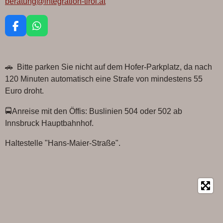
beratung@integration-tirol.at
F
W
a
h
c
a
e
t
🚗 Bitte parken Sie nicht auf dem Hofer-Parkplatz, da nach
b
s
o
A
120 Minuten automatisch eine Strafe von mindestens 55
o
p
Euro droht.
k
p
🚍Anreise mit den Öffis: Buslinien 504 oder 502 ab
Innsbruck Hauptbahnhof.
Haltestelle "Hans-Maier-Straße".