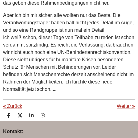
das geben diese Rahmenbedingungen nicht her.
Aber ich bin mir sicher, alle wollten nur das Beste. Die
Verantwortungsträger haben halt nicht jedes Detail im Auge,
und so eine Randgruppe ist nun mal ein Detail.
Ich weiß schon, dieser Tage von Teilhabe zu reden ist schon
verdammt spitzfindig. Es reicht die Verfassung, da brauchen
wir nicht auch noch eine UN-Behindertenrechtskonvention.
Diese sieht übrigens für humanitäre Krisen besonderen
Schutz für Menschen mit Behinderungen vor. Leider
befinden sich Menschenrechte derzeit anscheinend nicht im
Rahmen der Möglichkeiten. Ich fürchte diese neue
Normalität jetzt schon.....
«
Zurück
Weiter
»
T
T
T
T
e
e
e
e
i
i
i
i
Kontakt:
l
l
l
l