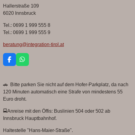
e
e
e
e
n
n
n
n
Hallerstraße 109
6020 Innsbruck
Tel.: 0699 1 999 555 8
Tel.: 0699 1 999 555 9
beratung@integration-tirol.at
F
W
a
h
c
a
e
t
🚗 Bitte parken Sie nicht auf dem Hofer-Parkplatz, da nach
b
s
o
A
120 Minuten automatisch eine Strafe von mindestens 55
o
p
Euro droht.
k
p
🚍Anreise mit den Öffis: Buslinien 504 oder 502 ab
Innsbruck Hauptbahnhof.
Haltestelle "Hans-Maier-Straße".