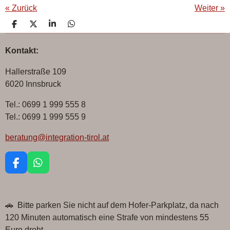
«
Zurück
Weiter
»
T
T
T
T
e
e
e
e
i
i
i
i
Kontakt:
l
l
l
l
e
e
e
e
n
n
n
n
Hallerstraße 109
6020 Innsbruck
Tel.: 0699 1 999 555 8
Tel.: 0699 1 999 555 9
beratung@integration-tirol.at
F
W
a
h
c
a
e
t
🚗 Bitte parken Sie nicht auf dem Hofer-Parkplatz, da nach
b
s
o
A
120 Minuten automatisch eine Strafe von mindestens 55
o
p
Euro droht.