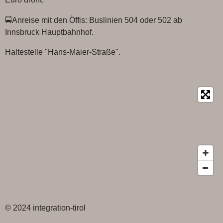
k
p
🚍Anreise mit den Öffis: Buslinien 504 oder 502 ab
Innsbruck Hauptbahnhof.
Haltestelle "Hans-Maier-Straße".
© 2024 integration-tirol