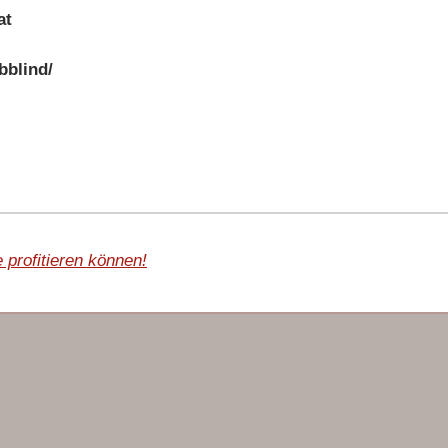
at
blind/
profitieren können!