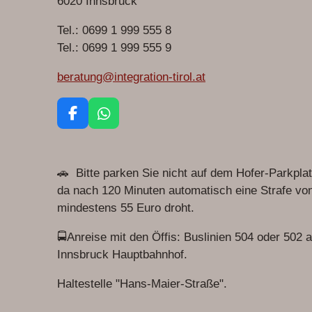
6020 Innsbruck
Tel.: 0699 1 999 555 8
Tel.: 0699 1 999 555 9
beratung@integration-tirol.at
F
W
a
h
c
a
e
t
🚗 Bitte parken Sie nicht auf dem Hofer-Parkplat
b
s
o
A
da nach 120 Minuten automatisch eine Strafe vo
o
p
mindestens 55 Euro droht.
k
p
🚍Anreise mit den Öffis: Buslinien 504 oder 502 
Innsbruck Hauptbahnhof.
Haltestelle "Hans-Maier-Straße".