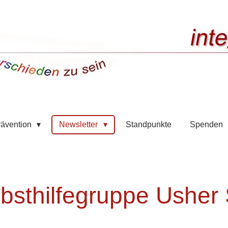
rävention
Newsletter
Standpunkte
Spenden
lbsthilfegruppe Ushe