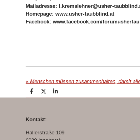
Mailadresse: l.kremslehner@usher-taubblind.
Homepage: www.usher-taubblind.at
Facebook: www.facebook.com/forumushertaub
«
Menschen müssen zusammenhalten, damit alle 
T
T
T
e
e
e
i
i
i
l
l
l
e
e
e
Kontakt:
n
n
n
Hallerstraße 109