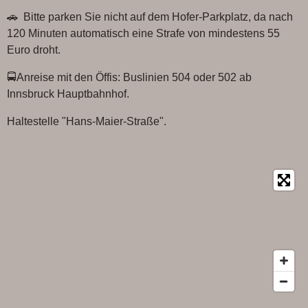
e
t
🚗 Bitte parken Sie nicht auf dem Hofer-Parkplatz, da nach
b
s
o
A
120 Minuten automatisch eine Strafe von mindestens 55
o
p
Euro droht.
k
p
🚍Anreise mit den Öffis: Buslinien 504 oder 502 ab
Innsbruck Hauptbahnhof.
Haltestelle "Hans-Maier-Straße".