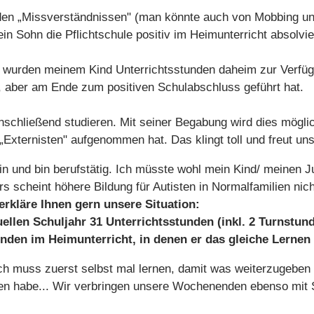
nden „Missverständnissen" (man könnte auch von Mobbing 
 Sohn die Pflichtschule positiv im Heimunterricht absolvie
 wurden meinem Kind Unterrichtsstunden daheim zur Verfügun
e, aber am Ende zum positiven Schulabschluss geführt hat.
chließend studieren. Mit seiner Begabung wird dies mögli
„Externisten" aufgenommen hat. Das klingt toll und freut uns
in und bin berufstätig. Ich müsste wohl mein Kind/ meinen 
s scheint höhere Bildung für Autisten in Normalfamilien nich
 erkläre Ihnen gern unsere Situation:
ellen Schuljahr 31 Unterrichtsstunden (inkl. 2 Turnstund
nden im Heimunterricht, in denen er das gleiche Lernen s
. Ich muss zuerst selbst mal lernen, damit was weiterzugeben
sen habe... Wir verbringen unsere Wochenenden ebenso mit 