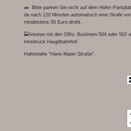
e
t
🚗 Bitte parken Sie nicht auf dem Hofer-Parkplat
b
s
o
A
da nach 120 Minuten automatisch eine Strafe vo
o
p
mindestens 55 Euro droht.
k
p
🚍Anreise mit den Öffis: Buslinien 504 oder 502 
Innsbruck Hauptbahnhof.
Haltestelle "Hans-Maier-Straße".