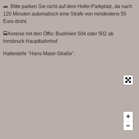
e
t
🚗 Bitte parken Sie nicht auf dem Hofer-Parkplatz, da nach
b
s
o
A
120 Minuten automatisch eine Strafe von mindestens 55
o
p
Euro droht.
k
p
🚍Anreise mit den Öffis: Buslinien 504 oder 502 ab
Innsbruck Hauptbahnhof.
Haltestelle "Hans-Maier-Straße".