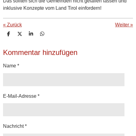
Das sollten sich die Gemeinden nicht gefallen lassen und
inklusive Konzepte vom Land Tirol einfordern!
«
Zurück
Weiter
»
T
T
T
T
e
e
e
e
i
i
i
i
Kommentar hinzufügen
l
l
l
l
e
e
e
e
n
n
n
n
Name *
E-Mail-Adresse *
Nachricht *