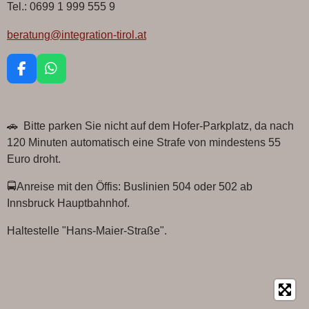
Tel.: 0699 1 999 555 9
beratung@integration-tirol.at
F
W
a
h
c
a
e
t
🚗 Bitte parken Sie nicht auf dem Hofer-Parkplatz, da nach
b
s
o
A
120 Minuten automatisch eine Strafe von mindestens 55
o
p
Euro droht.
k
p
🚍Anreise mit den Öffis: Buslinien 504 oder 502 ab
Innsbruck Hauptbahnhof.
Haltestelle "Hans-Maier-Straße".